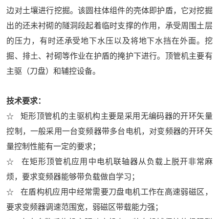
边对土壤进行挖掘。该圆柱体组件的壳体即护盾，它对挖掘
出的还未衬砌的隧洞段起着临时支撑的作用，承受周围土层
的压力，有时还承受地下水压以及将地下水挡在外面。挖
掘、排土、衬砌等作业在护盾的掩护下进行。顶管机主要有
主驱（刀盘）和辅控设备。
技术要求：
☆
矩形顶管机的主驱机构主要是采用无编码器的开环矢量
控制，一般采用一台变频器带多台电机，对变频器的开环矢
量控制性能有一定的要求；
☆
在矩形顶管机应用中电机联轴器从负载上脱开非常麻
烦，要求变频器能够带负载做自学习；
☆
在盾构机应用中经常需要刀盘电机工作在高速弱磁区，
要求变频器调速范围宽，弱磁区带载能力强；